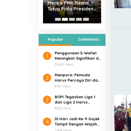
 Tegaskan Liga 1
Menko PMK Resmi
Menpora: 
Liga 2 Harus
Tutup Piala Presiden
Harus Perc
hi Verifikasi
2019
dan Optimi
t
Popular
Comments
Penggunaan E-Wallet
1
Meningkat Signifikan di
Tengah Pandemi Covid-
12,645 Views
19
Menpora: Pemuda
2
Harus Percaya Diri dan
Optimistis
8,912 Views
BOPI Tegaskan Liga 1
3
dan Liga 2 Harus
Penuhi Verifikasi Ketat
8,323 Views
Di Hari Jadi Ke-9 Gojek
4
Tampil Dengan Wajah
Baru “SOLV”
7,604 Views