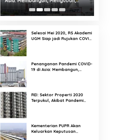
Asia: Membangun, Mengubah,
Terpukul, Akibat
Memfasilitasi Dan Mengelola
Yang Terus Meni
Ruang
Selesai Mei 2020, RS Akademi
UGM Siap jadi Rujukan COVID-
19 di Yogyakarta
Penanganan Pandemi COVID-
19 di Asia: Membangun,
Mengubah, Memfasilitasi Dan
Mengelola Ruang
REI: Sektor Properti 2020
Terpukul, Akibat Pandemi
Covid 19 Yang Terus
Meningkat
Kementerian PUPR Akan
Keluarkan Keputusan
Kelanjutan Proyek Kereta