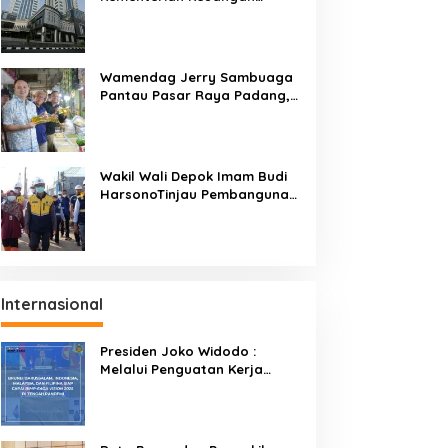
Targetkan Efisiensi NLE
Mencapai 60-80 Persen
Wamendag Jerry Sambuaga
Pantau Pasar Raya Padang,
Ketersediaan Bapok Aman
dan Harga Terkendali
Wakil Wali Depok Imam Budi
HarsonoTinjau Pembangunan
Underpass
Internasional
Presiden Joko Widodo :
Melalui Penguatan Kerja
Sama BIMP-EAGA Menjadi
Kunci Pemulihan Ekonomi