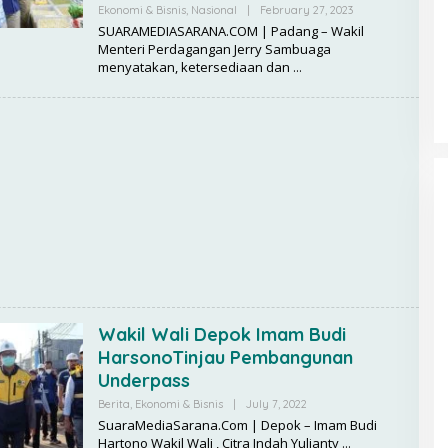
Pemuda
Ekonomi & Bisnis
,
Nasional
|
February 27, 2023
B
Saat Bepe
Jersey Persija La
Y
aya Diri
SUARAMEDIASARANA.COM | Padang – Wakil
Kehilangan Medali
Keras Usai Juara
R
stis
Menteri Perdagangan Jerry Sambuaga
E
Juara Piala Presiden
Piala Presiden
menyatakan, ketersediaan dan
D
A
K
S
I
Wakil Wali Depok Imam Budi
HarsonoTinjau Pembangunan
Underpass
Berita
,
Ekonomi & Bisnis
|
July 7, 2022
B
Y
SuaraMediaSarana.Com | Depok – Imam Budi
R
Hartono Wakil Wali , Citra Indah Yulianty
E