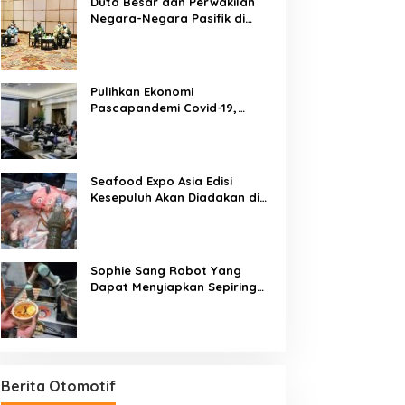
Duta Besar dan Perwakilan
Negara-Negara Pasifik di
Jakarta Sambut
Penyelenggaraan Pacific
Exposition 2021
Pulihkan Ekonomi
Pascapandemi Covid-19,
Pertemuan Pemimpin ASEAN
dan ASEAN-BAC Dukung
Penguatan Ekonomi Digital
Seafood Expo Asia Edisi
Kesepuluh Akan Diadakan di
Singapura, 18-20 November
2020
Sophie Sang Robot Yang
Dapat Menyiapkan Sepiring
Besar Laksa Mie Khas
Singapura Dalam Waktu 45
Detik
Berita Otomotif