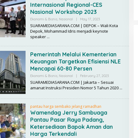
UGM Siap jadi Rujukan COVID-19 di
Internasional Regional-CES
Yogyakarta
Nasional Workshop 2023
Ekonomi & Bisnis
,
Nasional
|
May 17, 2023
B
Y
SUARAMEDIASARANA.COM | DEPOK – Wali Kota
R
Depok, Mohammad Idris menjadi keynote
E
speaker
D
A
K
S
Pemerintah Melalui Kementerian
I
Keuangan Targetkan Efisiensi NLE
Mencapai 60-80 Persen
Ekonomi & Bisnis
,
Nasional
|
February 27, 2023
B
Y
SUARAMEDIASARANA.COM | Jakarta – Sesuai
R
amanat Instruksi Presiden Nomor 5 Tahun 2020
E
D
A
K
pantau harga sembako jelang ramadhan
S
I
Wamendag Jerry Sambuaga
Pantau Pasar Raya Padang,
Ketersediaan Bapok Aman dan
Harga Terkendali