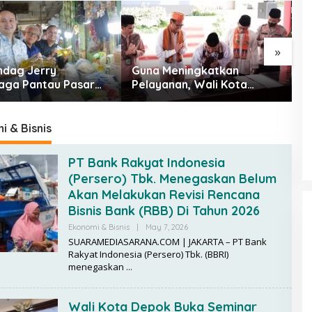
»
dag Jerry
Guna Meningkatkan
P
ga Pantau Pasar
Pelayanan, Wali Kota
B
adang,
Depok Mohammad Idris
C
ediaan Bapok Aman
Resmikan Rehabilitasi 11
rga Terkendali
Kantor Pemerintahan
 & Bisnis
PT Bank Rakyat Indonesia
(Persero) Tbk. Menegaskan Belum
Akan Melakukan Revisi Rencana
Bisnis Bank (RBB) Di Tahun 2026
Ekonomi & Bisnis
|
May 7, 2026
B
Y
SUARAMEDIASARANA.COM | JAKARTA – PT Bank
R
Rakyat Indonesia (Persero) Tbk. (BBRI)
E
menegaskan
D
A
K
S
Selesai Mei 2020, RS Akademi
Wali Kota Depok Buka Seminar
I