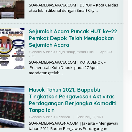
Y
SUARAMEDIASARANA.COM | DEPOK – Kota Cerdas
R
atau lebih dikenal dengan Smart City
E
D
A
K
S
Sejumlah Acara Puncak HUT ke-22
I
Pemkot Depok Telah Menyiapkan
Sejumlah Acara
Ekonomi & Bisnis
,
Gaya Hidup
,
Media Rilis
|
April 30,
2021
B
Y
SUARAMEDIASARANA.COM | KOTA DEPOK –
R
Pemerintah Kota Depok pada 27 April
E
mendatang telah
D
A
K
S
Masuk Tahun 2021, Bappebti
I
Tingkatkan Pengawasan Aktivitas
Perdagangan Berjangka Komoditi
Tanpa Izin
Ekonomi & Bisnis
,
Nasional
|
February 13, 2021
B
Y
SUARAMEDIASARASNA.COM | Jakarta – Mengawali
R
tahun 2021, Badan Pengawas Perdagangan
E