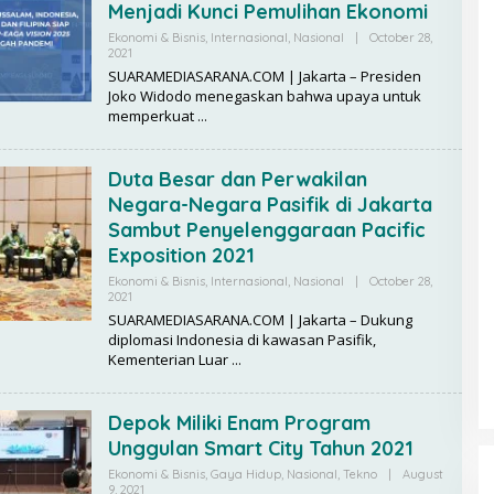
Menjadi Kunci Pemulihan Ekonomi
Ekonomi & Bisnis
,
Internasional
,
Nasional
|
October 28,
2021
B
Y
SUARAMEDIASARANA.COM | Jakarta – Presiden
R
Joko Widodo menegaskan bahwa upaya untuk
E
memperkuat
D
A
K
S
Duta Besar dan Perwakilan
I
Negara-Negara Pasifik di Jakarta
Sambut Penyelenggaraan Pacific
Exposition 2021
Ekonomi & Bisnis
,
Internasional
,
Nasional
|
October 28,
2021
B
Y
SUARAMEDIASARANA.COM | Jakarta – Dukung
R
diplomasi Indonesia di kawasan Pasifik,
E
Kementerian Luar
D
A
K
S
Depok Miliki Enam Program
I
Unggulan Smart City Tahun 2021
Ekonomi & Bisnis
,
Gaya Hidup
,
Nasional
,
Tekno
|
August
9, 2021
B