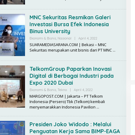
D
A
K
MNC Sekuritas Resmikan Galeri
S
I
Investasi Bursa Efek Indonesia
Binus University
Ekonomi & Bisnis
,
Nasional
|
April 4, 2022
B
Y
SUARAMEDIASARANA.COM | Bekasi – MNC
R
Sekuritas merupakan unit bisnis dari PT MNC
E
D
A
K
TelkomGroup Paparkan Inovasi
S
I
Digital di Berbagai Industri pada
Expo 2020 Dubai
Ekonomi & Bisnis
,
Tekno
|
April 4, 2022
B
Y
MARGOPOST.COM | Jakarta – PT Telkom
R
Indonesia (Persero) Tbk (Telkom) kembali
E
menyemarakkan Indonesia Pavilion
D
A
K
S
Presiden Joko Widodo : Melalui
I
Penguatan Kerja Sama BIMP-EAGA