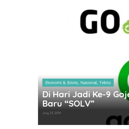
Ekonomi & Bisnis
,
Nasional
,
Tekno
an di
Di Hari Jadi Ke-9 G
Baru “SOLV”
July 23, 2019