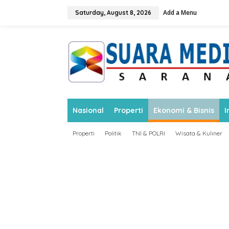
S
Add a Menu
k
Saturday, August 8, 2026
i
p
t
o
c
o
n
t
e
n
Nasional
Properti
Ekonomi & Bisnis
I
t
Properti
Politik
TNI & POLRI
Wisata & Kuliner