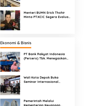
Cepat Jakarta-Bandung
ku
Pekan Ini
Menteri BUMN Erick Thohir
Minta PT.KCIC Segera Evaluasi
Proyek Kereta Cepat
Jakarta-Bandung
Ekonomi & Bisnis
PT Bank Rakyat Indonesia
(Persero) Tbk. Menegaskan
Belum Akan Melakukan Revisi
Rencana Bisnis Bank (RBB) Di
Tahun 2026
Wali Kota Depok Buka
Seminar Internasional
Regional-CES Nasional
Workshop 2023
Pemerintah Melalui
Kementerian Keuangan