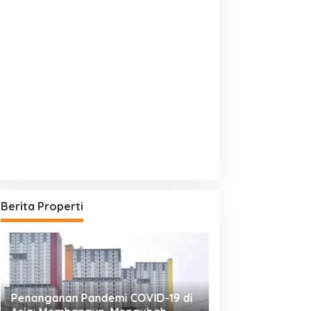
Berita Properti
Penanganan Pandemi COVID-19 di
REI: Sektor Prop