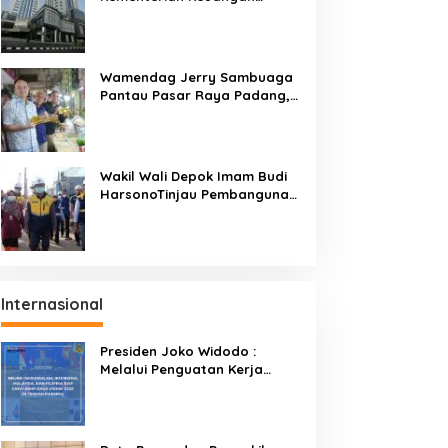
Targetkan Efisiensi NLE
Mencapai 60-80 Persen
Wamendag Jerry Sambuaga
Pantau Pasar Raya Padang,
Ketersediaan Bapok Aman
dan Harga Terkendali
Wakil Wali Depok Imam Budi
HarsonoTinjau Pembangunan
Underpass
Internasional
Presiden Joko Widodo :
Melalui Penguatan Kerja
Sama BIMP-EAGA Menjadi
Kunci Pemulihan Ekonomi