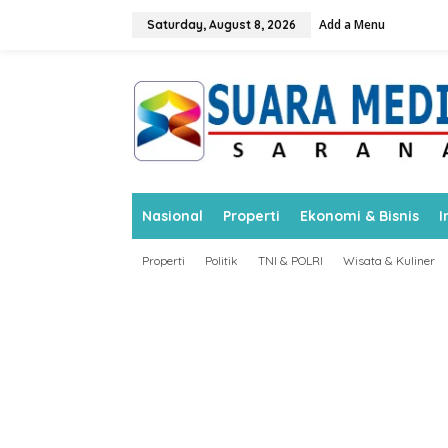
S
Add a Menu
k
Saturday, August 8, 2026
i
p
t
o
c
o
n
t
e
n
Nasional
Properti
Ekonomi & Bisnis
I
t
Properti
Politik
TNI & POLRI
Wisata & Kuliner