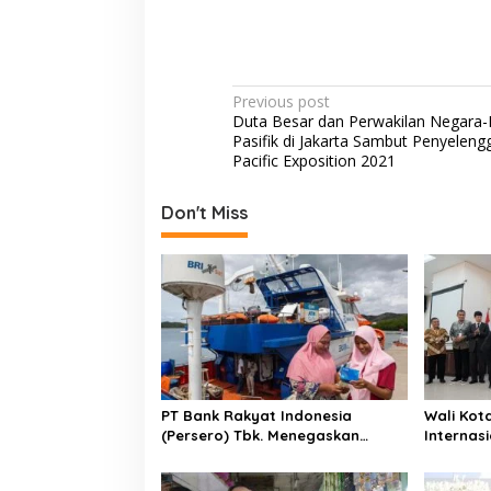
P
Previous post
Duta Besar dan Perwakilan Negara
o
Pasifik di Jakarta Sambut Penyeleng
s
Pacific Exposition 2021
t
Don't Miss
n
a
v
i
g
a
t
PT Bank Rakyat Indonesia
Wali Kot
i
(Persero) Tbk. Menegaskan
Internas
Belum Akan Melakukan Revisi
Nasional
o
Rencana Bisnis Bank (RBB) Di