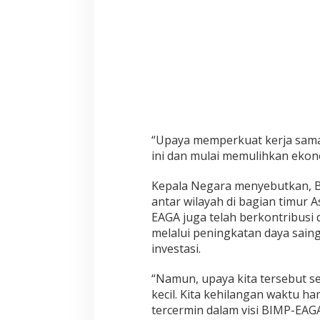
a
n
E
k
o
n
o
m
i
“Upaya memperkuat kerja sama 
ini dan mulai memulihkan ekono
Kepala Negara menyebutkan, B
antar wilayah di bagian timur
EAGA juga telah berkontribu
melalui peningkatan daya saing
investasi.
“Namun, upaya kita tersebut 
kecil. Kita kehilangan waktu h
tercermin dalam visi BIMP-EAG