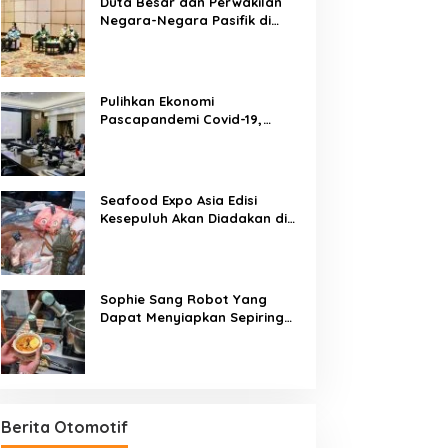
Duta Besar dan Perwakilan
Negara-Negara Pasifik di
Jakarta Sambut
Penyelenggaraan Pacific
Exposition 2021
Pulihkan Ekonomi
Pascapandemi Covid-19,
Pertemuan Pemimpin ASEAN
dan ASEAN-BAC Dukung
Penguatan Ekonomi Digital
Seafood Expo Asia Edisi
Kesepuluh Akan Diadakan di
Singapura, 18-20 November
2020
Sophie Sang Robot Yang
Dapat Menyiapkan Sepiring
Besar Laksa Mie Khas
Singapura Dalam Waktu 45
Detik
Berita Otomotif