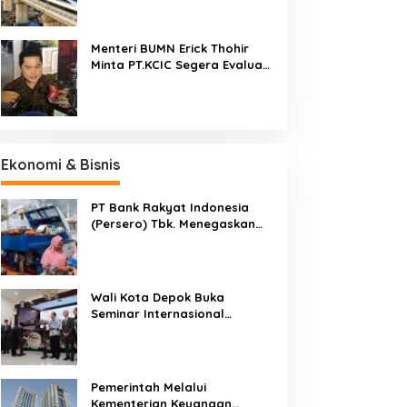
Cepat Jakarta-Bandung
Pekan Ini
Menteri BUMN Erick Thohir
Minta PT.KCIC Segera Evaluasi
Proyek Kereta Cepat
Jakarta-Bandung
Ekonomi & Bisnis
PT Bank Rakyat Indonesia
(Persero) Tbk. Menegaskan
Belum Akan Melakukan Revisi
Rencana Bisnis Bank (RBB) Di
Tahun 2026
Wali Kota Depok Buka
Seminar Internasional
Regional-CES Nasional
Workshop 2023
Pemerintah Melalui
Kementerian Keuangan