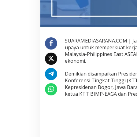
P
-
E
A
G
A
M
SUARAMEDIASARANA.COM | Jaka
e
n
upaya untuk memperkuat kerja
j
Malaysia-Philippines East ASE
a
ekonomi.
d
i
Demikian disampaikan Preside
K
u
Konferensi Tingkat Tinggi (KTT
n
Kepresidenan Bogor, Jawa Barat
c
ketua KTT BIMP-EAGA dan Pres
i
P
e
m
u
l
i
h