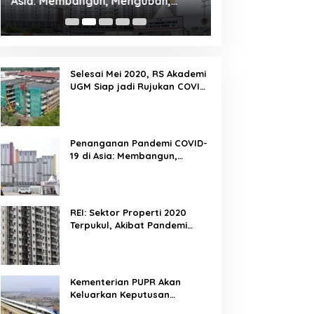
Asia: Membangun, Mengubah,
Terpukul, Akibat
Memfasilitasi Dan Mengelola
Yang Terus Meni
Ruang
Selesai Mei 2020, RS Akademi
UGM Siap jadi Rujukan COVID-
19 di Yogyakarta
Penanganan Pandemi COVID-
19 di Asia: Membangun,
Mengubah, Memfasilitasi Dan
Mengelola Ruang
REI: Sektor Properti 2020
Terpukul, Akibat Pandemi
Covid 19 Yang Terus
Meningkat
Kementerian PUPR Akan
Keluarkan Keputusan
Kelanjutan Proyek Kereta