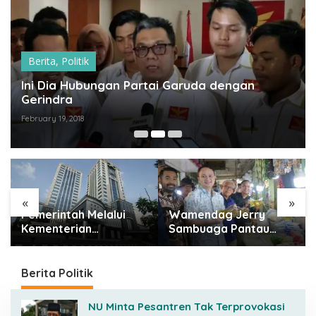
Berita
,
Politik
Ini Dia Hubungan Partai Garuda dengan
Gerindra
February 19, 2018
«
»
Pemerintah Melalui
Wamendag Jerry
Kementerian
Sambuaga Pantau
Keuangan Targetkan
Pasar Raya Padang,
Efisiensi NLE Mencapai
Ketersediaan Bapok
60-80 Persen
Aman dan Harga
Berita Politik
Terkendali
NU Minta Pesantren Tak Terprovokasi