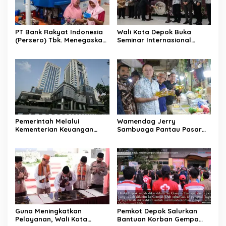
PT Bank Rakyat Indonesia
Wali Kota Depok Buka
(Persero) Tbk. Menegaskan
Seminar Internasional
Belum Akan Melakukan
Regional-CES Nasional
Revisi Rencana Bisnis Bank
Workshop 2023
(RBB) Di Tahun 2026
Pemerintah Melalui
Wamendag Jerry
Kementerian Keuangan
Sambuaga Pantau Pasar
Targetkan Efisiensi NLE
Raya Padang,
Mencapai 60-80 Persen
Ketersediaan Bapok Aman
dan Harga Terkendali
Guna Meningkatkan
Pemkot Depok Salurkan
Pelayanan, Wali Kota
Bantuan Korban Gempa