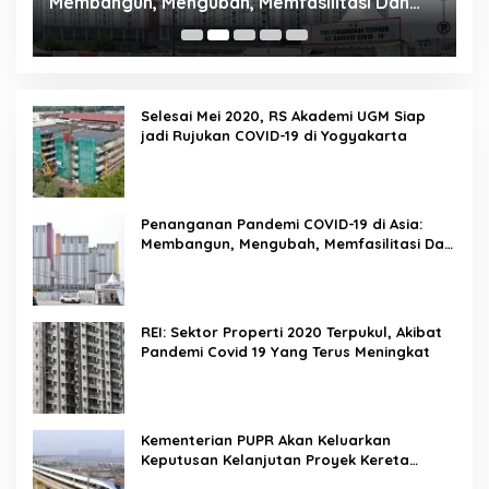
Membangun, Mengubah, Memfasilitasi Dan
P
Mengelola Ruang
Selesai Mei 2020, RS Akademi UGM Siap
jadi Rujukan COVID-19 di Yogyakarta
Penanganan Pandemi COVID-19 di Asia:
Membangun, Mengubah, Memfasilitasi Dan
Mengelola Ruang
REI: Sektor Properti 2020 Terpukul, Akibat
Pandemi Covid 19 Yang Terus Meningkat
Kementerian PUPR Akan Keluarkan
Keputusan Kelanjutan Proyek Kereta
Cepat Jakarta-Bandung Pekan Ini