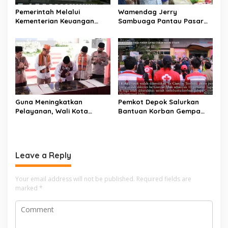
Pemerintah Melalui
Wamendag Jerry
Kementerian Keuangan
Sambuaga Pantau Pasar
Targetkan Efisiensi NLE
Raya Padang,
Mencapai 60-80 Persen
Ketersediaan Bapok Aman
dan Harga Terkendali
Guna Meningkatkan
Pemkot Depok Salurkan
Pelayanan, Wali Kota
Bantuan Korban Gempa
Depok Mohammad Idris
Cianjur melalui D’SabR
Resmikan Rehabilitasi 11
Kantor Pemerintahan
Leave a Reply
Your email address will not be published.
Required fields are
marked
*