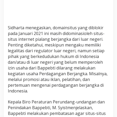
d
i
t
i
T
Sidharta menegaskan, domainsitus yang diblokir
a
n
pada Januari 2021 ini masih didominasioleh situs-
p
situs internet pialang berjangka dari luar negeri.
a
Penting diketahui, meskipun mengaku memiliki
I
legalitas dari regulator luar negeri, namun setiap
z
pihak yang berkedudukan hukum di Indonesia
i
n
dan/atau di luar negeri yang belum memperoleh
izin usaha dari Bappebti dilarang melakukan
kegiatan usaha Perdagangan Berjangka. Misalnya,
melalui promosi atau iklan, pelatihan, dan
pertemuan mengenai perdagangan berjangka di
Indonesia.
Kepala Biro Peraturan Perundang-undangan dan
Penindakan Bappebti, M. Syistmenjelaskan,
Bappebti melakukan pembatasan agar situs-situs