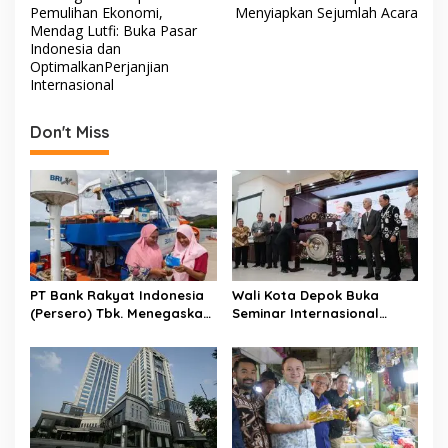
s
Pemulihan Ekonomi,
Menyiapkan Sejumlah Acara
Mendag Lutfi: Buka Pasar
t
Indonesia dan
OptimalkanPerjanjian
n
Internasional
a
v
Don't Miss
i
g
a
t
i
o
PT Bank Rakyat Indonesia
Wali Kota Depok Buka
(Persero) Tbk. Menegaskan
Seminar Internasional
n
Belum Akan Melakukan
Regional-CES Nasional
Revisi Rencana Bisnis Bank
Workshop 2023
(RBB) Di Tahun 2026