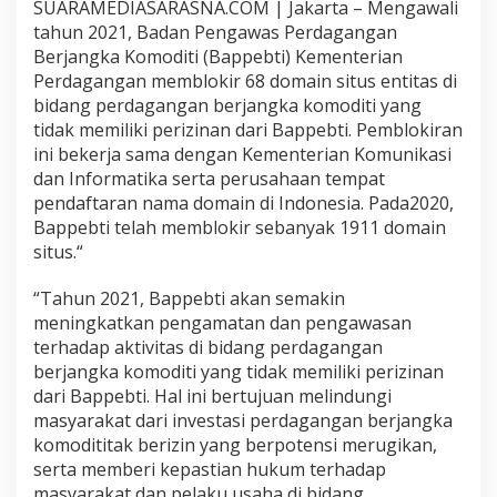
SUARAMEDIASARASNA.COM | Jakarta – Mengawali
g
tahun 2021, Badan Pengawas Perdagangan
k
a
Berjangka Komoditi (Bappebti) Kementerian
t
Perdagangan memblokir 68 domain situs entitas di
k
bidang perdagangan berjangka komoditi yang
a
tidak memiliki perizinan dari Bappebti. Pemblokiran
n
ini bekerja sama dengan Kementerian Komunikasi
P
e
dan Informatika serta perusahaan tempat
n
pendaftaran nama domain di Indonesia. Pada2020,
g
Bappebti telah memblokir sebanyak 1911 domain
a
situs.“
w
a
s
“Tahun 2021, Bappebti akan semakin
a
meningkatkan pengamatan dan pengawasan
n
terhadap aktivitas di bidang perdagangan
A
berjangka komoditi yang tidak memiliki perizinan
k
t
dari Bappebti. Hal ini bertujuan melindungi
i
masyarakat dari investasi perdagangan berjangka
v
komodititak berizin yang berpotensi merugikan,
i
serta memberi kepastian hukum terhadap
t
masyarakat dan pelaku usaha di bidang
a