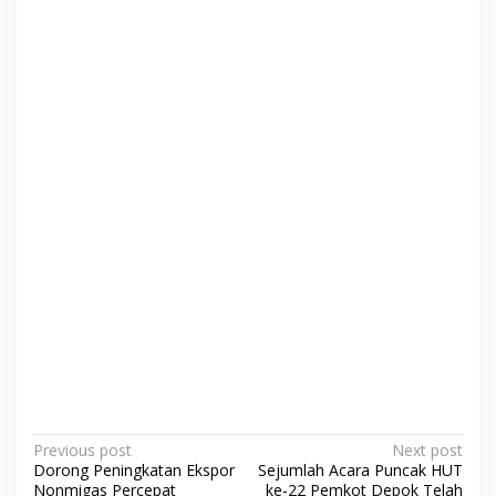
P
Previous post
Next post
Dorong Peningkatan Ekspor
Sejumlah Acara Puncak HUT
o
Nonmigas Percepat
ke-22 Pemkot Depok Telah