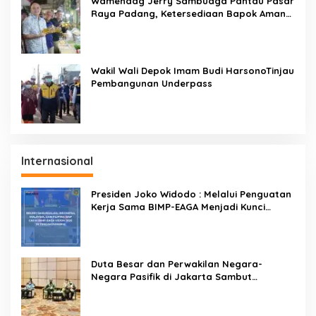
Wamendag Jerry Sambuaga Pantau Pasar
Raya Padang, Ketersediaan Bapok Aman
dan Harga Terkendali
Wakil Wali Depok Imam Budi HarsonoTinjau
Pembangunan Underpass
Internasional
Presiden Joko Widodo : Melalui Penguatan
Kerja Sama BIMP-EAGA Menjadi Kunci
Pemulihan Ekonomi
Duta Besar dan Perwakilan Negara-
Negara Pasifik di Jakarta Sambut
Penyelenggaraan Pacific Exposition 2021