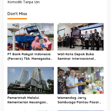
t
Komoditi Tanpa Izin
n
Don't Miss
a
v
i
g
a
t
PT Bank Rakyat Indonesia
Wali Kota Depok Buka
i
(Persero) Tbk. Menegaskan
Seminar Internasional
o
Belum Akan Melakukan
Regional-CES Nasional
Revisi Rencana Bisnis Bank
Workshop 2023
n
(RBB) Di Tahun 2026
Pemerintah Melalui
Wamendag Jerry
Kementerian Keuangan
Sambuaga Pantau Pasar
Targetkan Efisiensi NLE
Raya Padang,