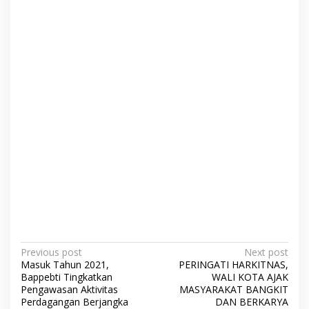
P
Previous post
Next post
Masuk Tahun 2021,
PERINGATI HARKITNAS,
o
Bappebti Tingkatkan
WALI KOTA AJAK
s
Pengawasan Aktivitas
MASYARAKAT BANGKIT
Perdagangan Berjangka
DAN BERKARYA