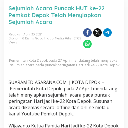
e
Sejumlah Acara Puncak HUT ke-22
j
u
Pemkot Depok Telah Menyiapkan
m
Sejumlah Acara
l
a
h
Redaksi
April 30, 2021
Ekonomi & Bisnis
,
Gaya Hidup
,
Media Rilis
2,922
A
Views
c
a
r
a
Pemerintah Kota Depok pada 27 April mendatang telah menyiapkan
P
sejumlah acara pada puncak peringatan Hari Jadi ke-22 Kota Depok
u
n
c
SUARAMEDIASARANA.COM | KOTA DEPOK –
a
Pemerintah Kota Depok pada 27 April mendatang
k
telah menyiapkan sejumlah acara pada puncak
H
peringatan Hari Jadi ke-22 Kota Depok. Susunan
U
T
acara dikemas secara offline dan online melalui
k
kanal Youtube Pemkot Depok.
e
-
Wijayanto Ketua Panitia Hari Jadi ke-22 Kota Depok
2