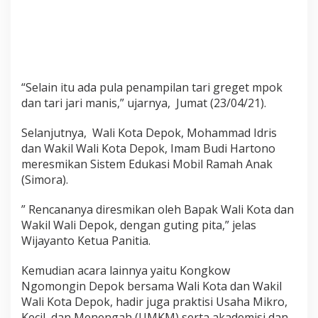
a
n
S
e
j
u
“Selain itu ada pula penampilan tari greget mpok
m
l
dan tari jari manis,” ujarnya, Jumat (23/04/21).
a
h
Selanjutnya, Wali Kota Depok, Mohammad Idris
A
dan Wakil Wali Kota Depok, Imam Budi Hartono
c
meresmikan Sistem Edukasi Mobil Ramah Anak
a
r
(Simora).
a
” Rencananya diresmikan oleh Bapak Wali Kota dan
Wakil Wali Depok, dengan guting pita,” jelas
Wijayanto Ketua Panitia.
Kemudian acara lainnya yaitu Kongkow
Ngomongin Depok bersama Wali Kota dan Wakil
Wali Kota Depok, hadir juga praktisi Usaha Mikro,
Kecil, dan Menengah (UMKM) serta akademisi dan