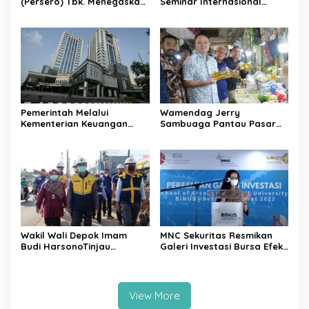
(Persero) Tbk. Menegaskan
Seminar Internasional
Belum Akan Melakukan
Regional-CES Nasional
Revisi Rencana Bisnis Bank
Workshop 2023
(RBB) Di Tahun 2026
Pemerintah Melalui
Wamendag Jerry
Kementerian Keuangan
Sambuaga Pantau Pasar
Targetkan Efisiensi NLE
Raya Padang,
Mencapai 60-80 Persen
Ketersediaan Bapok Aman
dan Harga Terkendali
Wakil Wali Depok Imam
MNC Sekuritas Resmikan
Budi HarsonoTinjau
Galeri Investasi Bursa Efek
Pembangunan Underpass
Indonesia Binus University
View More