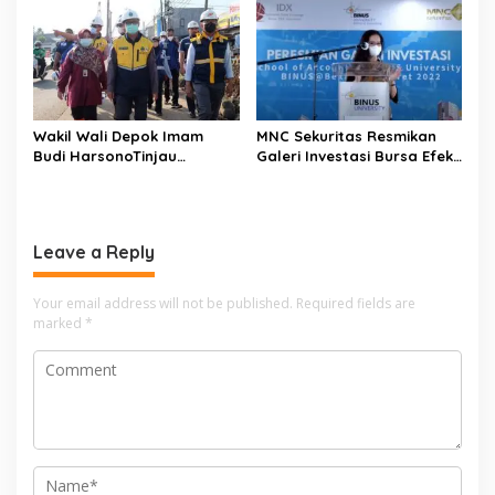
Mencapai 60-80 Persen
Ketersediaan Bapok Aman
dan Harga Terkendali
Wakil Wali Depok Imam
MNC Sekuritas Resmikan
Budi HarsonoTinjau
Galeri Investasi Bursa Efek
Pembangunan Underpass
Indonesia Binus University
Leave a Reply
Your email address will not be published.
Required fields are
marked
*