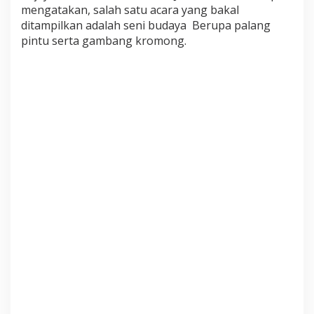
mengatakan, salah satu acara yang bakal
2
P
ditampilkan adalah seni budaya Berupa palang
e
pintu serta gambang kromong.
m
k
o
t
D
e
p
o
k
T
e
l
a
h
M
e
n
y
i
a
p
k