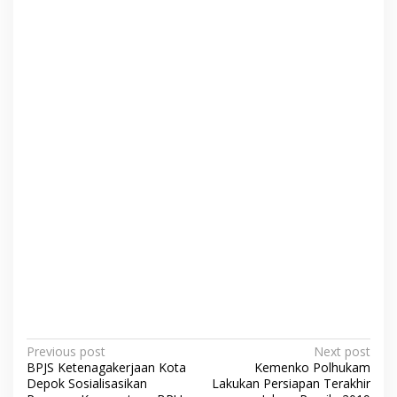
P
Previous post
Next post
BPJS Ketenagakerjaan Kota
Kemenko Polhukam
o
Depok Sosialisasikan
Lakukan Persiapan Terakhir