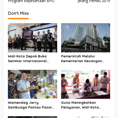
s
Program Kepesertaan BPU
Jelang Pemilu 2019
t
Don't Miss
n
a
v
i
g
a
Wali Kota Depok Buka
Pemerintah Melalui
t
Seminar Internasional
Kementerian Keuangan
Regional-CES Nasional
Targetkan Efisiensi NLE
i
Workshop 2023
Mencapai 60-80 Persen
o
n
Wamendag Jerry
Guna Meningkatkan
Sambuaga Pantau Pasar
Pelayanan, Wali Kota
Raya Padang,
Depok Mohammad Idris
Ketersediaan Bapok Aman
Resmikan Rehabilitasi 11