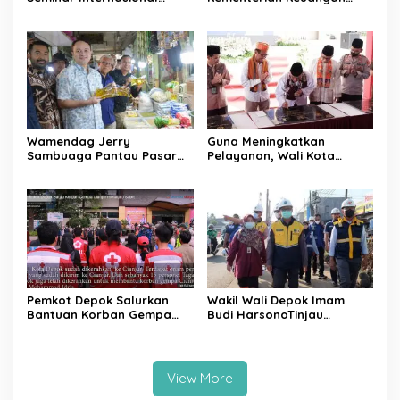
Regional-CES Nasional
Targetkan Efisiensi NLE
Workshop 2023
Mencapai 60-80 Persen
Wamendag Jerry
Guna Meningkatkan
Sambuaga Pantau Pasar
Pelayanan, Wali Kota
Raya Padang,
Depok Mohammad Idris
Ketersediaan Bapok Aman
Resmikan Rehabilitasi 11
dan Harga Terkendali
Kantor Pemerintahan
Pemkot Depok Salurkan
Wakil Wali Depok Imam
Bantuan Korban Gempa
Budi HarsonoTinjau
Cianjur melalui D’SabR
Pembangunan Underpass
View More