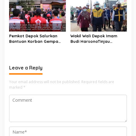
dan Harga Terkendali
Kantor Pemerintahan
Pemkot Depok Salurkan
Wakil Wali Depok Imam
Bantuan Korban Gempa
Budi HarsonoTinjau
Cianjur melalui D’SabR
Pembangunan Underpass
Leave a Reply
Your email address will not be published.
Required fields are
marked
*