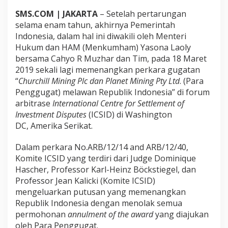
r
SMS.COM | JAKARTA
– Setelah pertarungan
a
selama enam tahun, akhirnya Pemerintah
s
e
Indonesia, dalam hal ini diwakili oleh Menteri
I
Hukum dan HAM (Menkumham) Yasona Laoly
C
bersama Cahyo R Muzhar dan Tim, pada 18 Maret
S
2019 sekali lagi memenangkan perkara gugatan
I
D
“
Churchill Mining Plc dan Planet Mining Pty Ltd
. (Para
a
Penggugat) melawan Republik Indonesia” di forum
t
arbitrase
International Centre for Settlement of
a
Investment Disputes
(ICSID) di Washington
s
DC, Amerika Serikat.
K
a
s
Dalam perkara No.ARB/12/14 and ARB/12/40,
u
Komite ICSID yang terdiri dari Judge Dominique
s
Hascher, Professor Karl-Heinz Böckstiegel, dan
T
Professor Jean Kalicki (Komite ICSID)
a
m
mengeluarkan putusan yang memenangkan
b
Republik Indonesia dengan menolak semua
a
permohonan
annulment of the award
yang diajukan
n
oleh Para Penggugat.
g