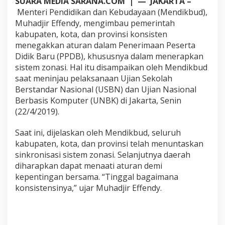
SUARA MEDIA SARANA.COM | — JAKARTA –
t
Menteri Pendidikan dan Kebudayaan (Mendikbud),
e
Muhadjir Effendy, mengimbau pemerintah
n
kabupaten, kota, dan provinsi konsisten
T
e
menegakkan aturan dalam Penerimaan Peserta
g
Didik Baru (PPDB), khususnya dalam menerapkan
a
sistem zonasi. Hal itu disampaikan oleh Mendikbud
k
saat meninjau pelaksanaan Ujian Sekolah
k
a
Berstandar Nasional (USBN) dan Ujian Nasional
n
Berbasis Komputer (UNBK) di Jakarta, Senin
A
(22/4/2019).
t
u
Saat ini, dijelaskan oleh Mendikbud, seluruh
r
a
kabupaten, kota, dan provinsi telah menuntaskan
n
sinkronisasi sistem zonasi. Selanjutnya daerah
P
diharapkan dapat menaati aturan demi
P
kepentingan bersama. “Tinggal bagaimana
D
konsistensinya,” ujar Muhadjir Effendy.
B
S
i
s
t