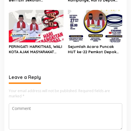
Beri Izin Sekolah
Kampanye, Kartu Depok
Laksanakan PTMT dengan
Sejahtera Diluncurkan
Prokes Ketat
PERINGATI HARKITNAS, WALI
Sejumlah Acara Puncak
KOTA AJAK MASYARAKAT
HUT ke-22 Pemkot Depok
BANGKIT DAN BERKARYA
Telah Menyiapkan Sejumlah
Acara
Leave a Reply
Your email address will not be published.
Required fields are
marked
*