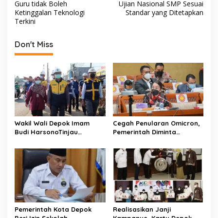
Guru tidak Boleh
Ujian Nasional SMP Sesuai
o
Ketinggalan Teknologi
Standar yang Ditetapkan
s
Terkini
t
Don't Miss
n
a
v
i
g
a
Wakil Wali Depok Imam
Cegah Penularan Omicron,
t
Budi HarsonoTinjau
Pemerintah Diminta
Pembangunan Underpass
Sinergikan Seluruh
i
Kebijakan Mitigasi
o
n
Pemerintah Kota Depok
Realisasikan Janji