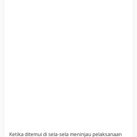
e
m
Z
o
n
a
s
i
Ketika ditemui di sela-sela meninjau pelaksanaan