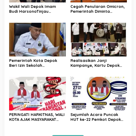
Wakil Wali Depok Imam
Cegah Penularan Omicron,
Budi HarsonoTinjau
Pemerintah Diminta
Pembangunan Underpass
Sinergikan Seluruh
Kebijakan Mitigasi
Pemerintah Kota Depok
Realisasikan Janji
Beri Izin Sekolah
Kampanye, Kartu Depok
Laksanakan PTMT dengan
Sejahtera Diluncurkan
Prokes Ketat
PERINGATI HARKITNAS, WALI
Sejumlah Acara Puncak
KOTA AJAK MASYARAKAT
HUT ke-22 Pemkot Depok
BANGKIT DAN BERKARYA
Telah Menyiapkan Sejumlah
Acara