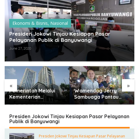
Ekonomi & Bisnis
,
Nasional
Presiden Jokowi Tinjau Kesiapan Pasar
Pelayanan Publik di Banyuwangi
June 27, 2020
«
»
Pemerintah Melalui
Wamendag Jerry
Kementerian
Sambuaga Pantau
Keuangan Targetkan
Pasar Raya Padang,
Efisiensi NLE Mencapai
Ketersediaan Bapok
60-80 Persen
Aman dan Harga
Presiden Jokowi Tinjau Kesiapan Pasar Pelayanan
Publik di Banyuwangi
Terkendali
Presiden Jokowi Tinjau Kesiapan Pasar Pelayanan