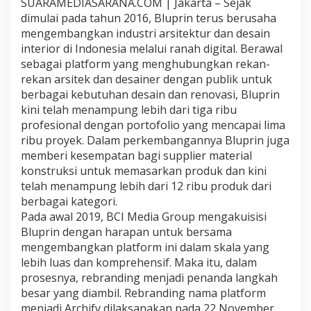
SUARAMEDIASARANA.COM | Jakarta – Sejak
l
dimulai pada tahun 2016, Bluprin terus berusaha
a
mengembangkan industri arsitektur dan desain
t
f
interior di Indonesia melalui ranah digital. Berawal
o
sebagai platform yang menghubungkan rekan-
r
rekan arsitek dan desainer dengan publik untuk
m
berbagai kebutuhan desain dan renovasi, Bluprin
B
kini telah menampung lebih dari tiga ribu
l
u
profesional dengan portofolio yang mencapai lima
p
ribu proyek. Dalam perkembangannya Bluprin juga
r
memberi kesempatan bagi supplier material
i
konstruksi untuk memasarkan produk dan kini
n
B
telah menampung lebih dari 12 ribu produk dari
e
berbagai kategori.
r
Pada awal 2019, BCI Media Group mengakuisisi
e
Bluprin dengan harapan untuk bersama
k
mengembangkan platform ini dalam skala yang
s
p
lebih luas dan komprehensif. Maka itu, dalam
a
prosesnya, rebranding menjadi penanda langkah
n
besar yang diambil. Rebranding nama platform
s
menjadi Archify dilaksanakan pada 22 November
i