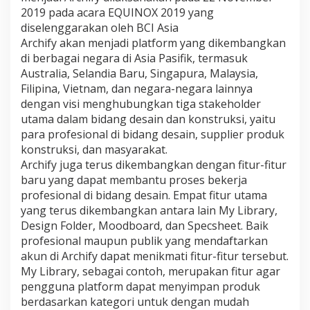
k
2019 pada acara EQUINOX 2019 yang
e
diselenggarakan oleh BCI Asia
A
Archify akan menjadi platform yang dikembangkan
s
di berbagai negara di Asia Pasifik, termasuk
i
Australia, Selandia Baru, Singapura, Malaysia,
a
P
Filipina, Vietnam, dan negara-negara lainnya
a
dengan visi menghubungkan tiga stakeholder
s
utama dalam bidang desain dan konstruksi, yaitu
i
para profesional di bidang desain, supplier produk
f
i
konstruksi, dan masyarakat.
k
Archify juga terus dikembangkan dengan fitur-fitur
b
baru yang dapat membantu proses bekerja
e
profesional di bidang desain. Empat fitur utama
r
yang terus dikembangkan antara lain My Library,
s
a
Design Folder, Moodboard, dan Specsheet. Baik
m
profesional maupun publik yang mendaftarkan
a
akun di Archify dapat menikmati fitur-fitur tersebut.
B
My Library, sebagai contoh, merupakan fitur agar
C
I
pengguna platform dapat menyimpan produk
A
berdasarkan kategori untuk dengan mudah
s