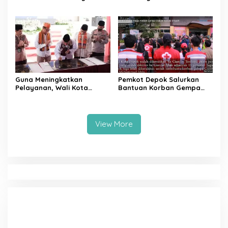
Targetkan Efisiensi NLE
Raya Padang,
Mencapai 60-80 Persen
Ketersediaan Bapok Aman
dan Harga Terkendali
Guna Meningkatkan
Pemkot Depok Salurkan
Pelayanan, Wali Kota
Bantuan Korban Gempa
Depok Mohammad Idris
Cianjur melalui D’SabR
Resmikan Rehabilitasi 11
Kantor Pemerintahan
View More