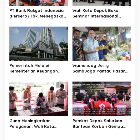
a
t
PT Bank Rakyat Indonesia
Wali Kota Depok Buka
(Persero) Tbk. Menegaskan
Seminar Internasional
i
Belum Akan Melakukan
Regional-CES Nasional
o
Revisi Rencana Bisnis Bank
Workshop 2023
(RBB) Di Tahun 2026
n
Pemerintah Melalui
Wamendag Jerry
Kementerian Keuangan
Sambuaga Pantau Pasar
Targetkan Efisiensi NLE
Raya Padang,
Mencapai 60-80 Persen
Ketersediaan Bapok Aman
dan Harga Terkendali
Guna Meningkatkan
Pemkot Depok Salurkan
Pelayanan, Wali Kota
Bantuan Korban Gempa
Depok Mohammad Idris
Cianjur melalui D’SabR
Resmikan Rehabilitasi 11