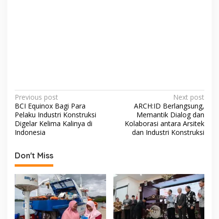
P
Previous post
Next post
BCI Equinox Bagi Para
ARCH:ID Berlangsung,
o
Pelaku Industri Konstruksi
Memantik Dialog dan
s
Digelar Kelima Kalinya di
Kolaborasi antara Arsitek
Indonesia
dan Industri Konstruksi
t
n
Don't Miss
a
v
i
g