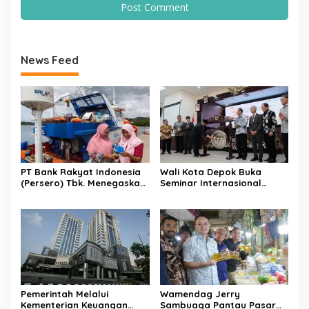
News Feed
PT Bank Rakyat Indonesia
Wali Kota Depok Buka
(Persero) Tbk. Menegaskan
Seminar Internasional
Belum Akan Melakukan
Regional-CES Nasional
Revisi Rencana Bisnis Bank
Workshop 2023
(RBB) Di Tahun 2026
Pemerintah Melalui
Wamendag Jerry
Kementerian Keuangan
Sambuaga Pantau Pasar