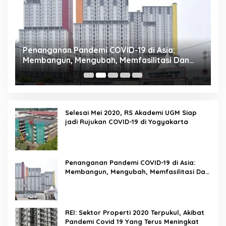
Penanganan Pandemi COVID-19 di Asia:
R
Membangun, Mengubah, Memfasilitasi Dan
P
Mengelola Ruang
Selesai Mei 2020, RS Akademi UGM Siap
jadi Rujukan COVID-19 di Yogyakarta
Penanganan Pandemi COVID-19 di Asia:
Membangun, Mengubah, Memfasilitasi Dan
Mengelola Ruang
REI: Sektor Properti 2020 Terpukul, Akibat
Pandemi Covid 19 Yang Terus Meningkat