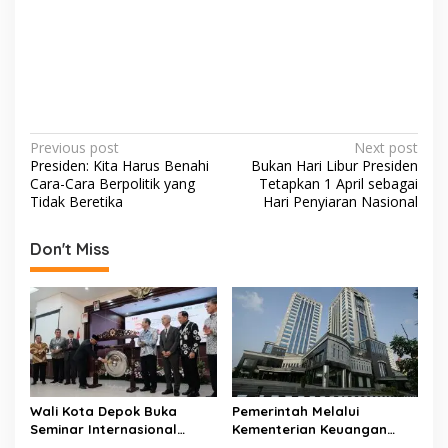
P
Previous post
Next post
Presiden: Kita Harus Benahi
Bukan Hari Libur Presiden
o
Cara-Cara Berpolitik yang
Tetapkan 1 April sebagai
s
Tidak Beretika
Hari Penyiaran Nasional
t
Don't Miss
n
a
v
i
g
a
Wali Kota Depok Buka
Pemerintah Melalui
t
Seminar Internasional
Kementerian Keuangan
Regional-CES Nasional
Targetkan Efisiensi NLE