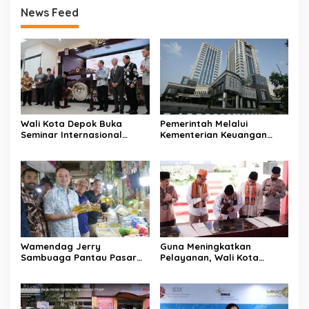
News Feed
Wali Kota Depok Buka
Pemerintah Melalui
Seminar Internasional
Kementerian Keuangan
Regional-CES Nasional
Targetkan Efisiensi NLE
Workshop 2023
Mencapai 60-80 Persen
Wamendag Jerry
Guna Meningkatkan
Sambuaga Pantau Pasar
Pelayanan, Wali Kota
Raya Padang,
Depok Mohammad Idris
Ketersediaan Bapok Aman
Resmikan Rehabilitasi 11
dan Harga Terkendali
Kantor Pemerintahan