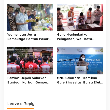
i
Workshop 2023
Mencapai 60-80 Persen
o
n
Wamendag Jerry
Guna Meningkatkan
Sambuaga Pantau Pasar
Pelayanan, Wali Kota
Raya Padang,
Depok Mohammad Idris
Ketersediaan Bapok Aman
Resmikan Rehabilitasi 11
dan Harga Terkendali
Kantor Pemerintahan
Pemkot Depok Salurkan
MNC Sekuritas Resmikan
Bantuan Korban Gempa
Galeri Investasi Bursa Efek
Cianjur melalui D’SabR
Indonesia Binus University
Leave a Reply