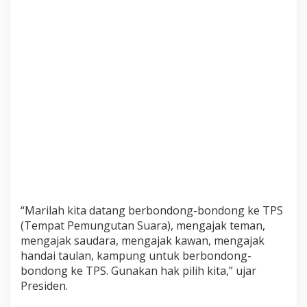
p
a
n
N
e
g
a
r
a
“Marilah kita datang berbondong-bondong ke TPS
(Tempat Pemungutan Suara), mengajak teman,
mengajak saudara, mengajak kawan, mengajak
handai taulan, kampung untuk berbondong-
bondong ke TPS. Gunakan hak pilih kita,” ujar
Presiden.