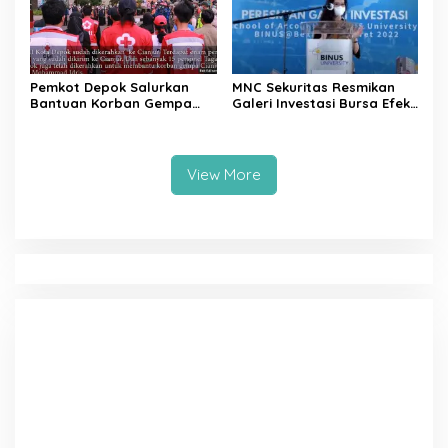
Pemkot Depok Salurkan
MNC Sekuritas Resmikan
Bantuan Korban Gempa
Galeri Investasi Bursa Efek
Cianjur melalui D’SabR
Indonesia Binus University
View More