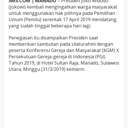
SMS.COM | MANADO
– Presiden Joko Widodo
a
(Jokowi) kembali mengingatkan warga masyarakat
n
untuk menggunakan hak pilihnya pada Pemilihan
g
Umum (Pemilu) serentak 17 April 2019 mendatang,
a
t
yang sudah tinggal beberapa hari lagi.
P
e
Penegasan itu disampaikan Presiden saat
n
memberikan sambutan pada silaturahmi dengan
t
peserta Konferensi Gereja dan Masyarakat (KGM) X
i
n
Persekutuan Gereja-gereja di Indonesia (PGI)
g
Tahun 2019, di Hotel Sultan Raja, Manado, Sulawesi
u
Utara, Minggu (31/3/2019) kemarin.
n
t
u
k
A
r
a
h
k
e
D
e