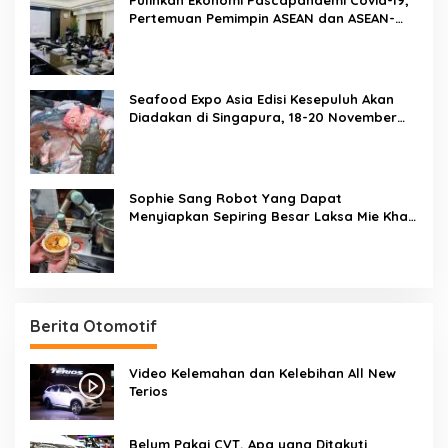
Pertemuan Pemimpin ASEAN dan ASEAN-
BAC Dukung Penguatan Ekonomi Digital
Seafood Expo Asia Edisi Kesepuluh Akan
Diadakan di Singapura, 18-20 November
2020
Sophie Sang Robot Yang Dapat
Menyiapkan Sepiring Besar Laksa Mie Khas
Singapura Dalam Waktu 45 Detik
Berita Otomotif
Video Kelemahan dan Kelebihan All New
Terios
Belum Pakai CVT, Apa yang Ditakuti