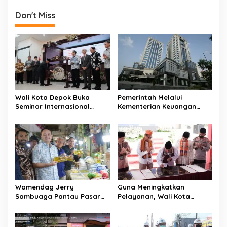
n
Don't Miss
a
v
i
g
a
t
Wali Kota Depok Buka
Pemerintah Melalui
Seminar Internasional
Kementerian Keuangan
i
Regional-CES Nasional
Targetkan Efisiensi NLE
o
Workshop 2023
Mencapai 60-80 Persen
n
Wamendag Jerry
Guna Meningkatkan
Sambuaga Pantau Pasar
Pelayanan, Wali Kota
Raya Padang,
Depok Mohammad Idris
Ketersediaan Bapok Aman
Resmikan Rehabilitasi 11
dan Harga Terkendali
Kantor Pemerintahan