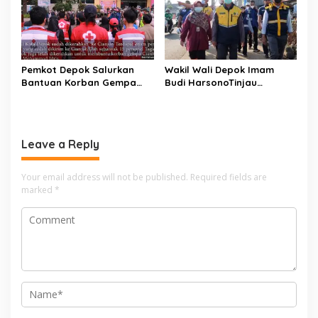
Pemkot Depok Salurkan
Wakil Wali Depok Imam
Bantuan Korban Gempa
Budi HarsonoTinjau
Cianjur melalui D’SabR
Pembangunan Underpass
Leave a Reply
Your email address will not be published.
Required fields are
marked
*