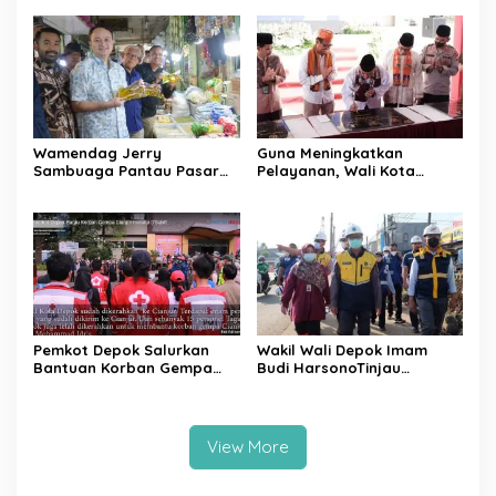
Workshop 2023
Mencapai 60-80 Persen
Wamendag Jerry
Guna Meningkatkan
Sambuaga Pantau Pasar
Pelayanan, Wali Kota
Raya Padang,
Depok Mohammad Idris
Ketersediaan Bapok Aman
Resmikan Rehabilitasi 11
dan Harga Terkendali
Kantor Pemerintahan
Pemkot Depok Salurkan
Wakil Wali Depok Imam
Bantuan Korban Gempa
Budi HarsonoTinjau
Cianjur melalui D’SabR
Pembangunan Underpass
View More