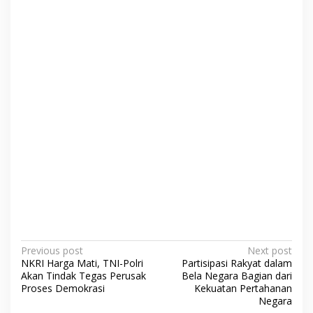
P
Previous post
Next post
NKRI Harga Mati, TNI-Polri
Partisipasi Rakyat dalam
o
Akan Tindak Tegas Perusak
Bela Negara Bagian dari
s
Proses Demokrasi
Kekuatan Pertahanan
Negara
t