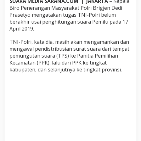
SUARA MEDIA SARANA.COM | JAKARTA
– Kepala
-
Biro Penerangan Masyarakat Polri Brigjen Dedi
P
Prasetyo mengatakan tugas TNI-Polri belum
o
berakhir usai penghitungan suara Pemilu pada 17
l
r
April 2019.
i
T
TNI-Polri, kata dia, masih akan mengamankan dan
e
mengawal pendistribusian surat suara dari tempat
t
pemungutan suara (TPS) ke Panitia Pemilihan
a
p
Kecamatan (PPK), lalu dari PPK ke tingkat
I
kabupaten, dan selanjutnya ke tingkat provinsi.
n
t
e
n
s
i
f
L
a
k
u
k
a