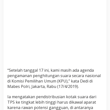
n
P
e
n
g
a
m
a
n
a
n
“Setelah tanggal 17 ini, kami masih ada agenda
pengamanan penghitungan suara secara nasional
di Komisi Pemilihan Umum (KPU),” kata Dedi di
Mabes Polri, Jakarta, Rabu (17/4/2019).
Ia mengatakan pendistribusian kotak suara dari
TPS ke tingkat lebih tinggi harus dikawal aparat
karena rawan potensi gangguan, di antaranya