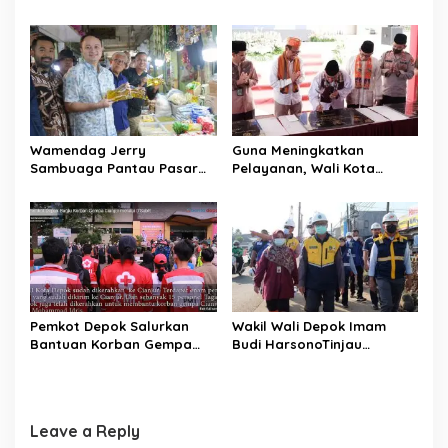
Regional-CES Nasional
Targetkan Efisiensi NLE
i
Workshop 2023
Mencapai 60-80 Persen
o
n
Wamendag Jerry
Guna Meningkatkan
Sambuaga Pantau Pasar
Pelayanan, Wali Kota
Raya Padang,
Depok Mohammad Idris
Ketersediaan Bapok Aman
Resmikan Rehabilitasi 11
dan Harga Terkendali
Kantor Pemerintahan
Pemkot Depok Salurkan
Wakil Wali Depok Imam
Bantuan Korban Gempa
Budi HarsonoTinjau
Cianjur melalui D’SabR
Pembangunan Underpass
Leave a Reply