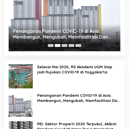
Penanganan Pandemi COVID-19 di Asia:
R
Membangun, Mengubah, Memfasilitasi Dan
P
Mengelola Ruang
Selesai Mei 2020, RS Akademi UGM Siap
jadi Rujukan COVID-19 di Yogyakarta
Penanganan Pandemi COVID-19 di Asia:
Membangun, Mengubah, Memfasilitasi Dan
Mengelola Ruang
REI: Sektor Properti 2020 Terpukul, Akibat