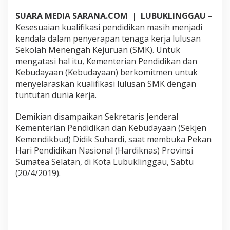
k
SUARA MEDIA SARANA.COM | LUBUKLINGGAU
–
a
n
Kesesuaian kualifikasi pendidikan masih menjadi
K
kendala dalam penyerapan tenaga kerja lulusan
u
Sekolah Menengah Kejuruan (SMK). Untuk
a
mengatasi hal itu, Kementerian Pendidikan dan
l
i
Kebudayaan (Kebudayaan) berkomitmen untuk
t
menyelaraskan kualifikasi lulusan SMK dengan
a
tuntutan dunia kerja.
s
L
Demikian disampaikan Sekretaris Jenderal
u
l
Kementerian Pendidikan dan Kebudayaan (Sekjen
u
Kemendikbud) Didik Suhardi, saat membuka Pekan
s
Hari Pendidikan Nasional (Hardiknas) Provinsi
a
Sumatea Selatan, di Kota Lubuklinggau, Sabtu
n
(20/4/2019).
S
M
K