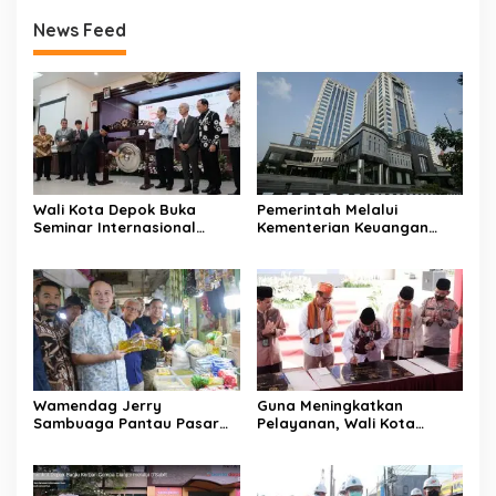
News Feed
Wali Kota Depok Buka
Pemerintah Melalui
Seminar Internasional
Kementerian Keuangan
Regional-CES Nasional
Targetkan Efisiensi NLE
Workshop 2023
Mencapai 60-80 Persen
Wamendag Jerry
Guna Meningkatkan
Sambuaga Pantau Pasar
Pelayanan, Wali Kota
Raya Padang,
Depok Mohammad Idris
Ketersediaan Bapok Aman
Resmikan Rehabilitasi 11
dan Harga Terkendali
Kantor Pemerintahan