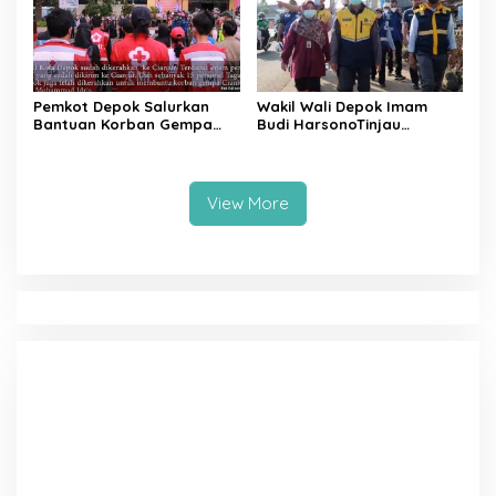
Pemkot Depok Salurkan
Wakil Wali Depok Imam
Bantuan Korban Gempa
Budi HarsonoTinjau
Cianjur melalui D’SabR
Pembangunan Underpass
View More