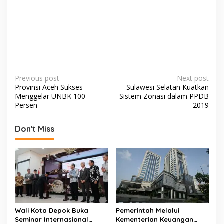
P
Previous post
Next post
Provinsi Aceh Sukses
Sulawesi Selatan Kuatkan
o
Menggelar UNBK 100
Sistem Zonasi dalam PPDB
s
Persen
2019
t
Don't Miss
n
a
v
i
g
a
Wali Kota Depok Buka
Pemerintah Melalui
t
Seminar Internasional
Kementerian Keuangan