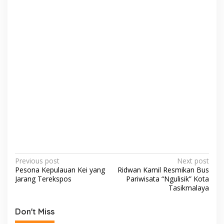
P
Previous post
Next post
Pesona Kepulauan Kei yang
Ridwan Kamil Resmikan Bus
o
Jarang Terekspos
Pariwisata “Ngulisik” Kota
s
Tasikmalaya
t
Don't Miss
n