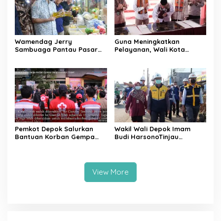
Wamendag Jerry
Guna Meningkatkan
Sambuaga Pantau Pasar
Pelayanan, Wali Kota
Raya Padang,
Depok Mohammad Idris
Ketersediaan Bapok Aman
Resmikan Rehabilitasi 11
dan Harga Terkendali
Kantor Pemerintahan
Pemkot Depok Salurkan
Wakil Wali Depok Imam
Bantuan Korban Gempa
Budi HarsonoTinjau
Cianjur melalui D’SabR
Pembangunan Underpass
View More