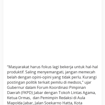
a
S
o
s
i
a
l
“Masyarakat harus fokus lagi bekerja untuk hal-hal
produktif. Saling menyemangati, jangan memecah
belah dengan opini-opini yang tidak perlu. Kurangi
postingan politik terkait pemilu di medsos,” ujar
Gubernur dalam Forum Koordinasi Pimpinan
Daerah (FKPD) Jabar dengan Tokoh Lintas Agama,
Ketua Ormas, dan Pemimpin Redaksi di Aula
Mapolda Jabar, Jalan Soekarno Hatta, Kota