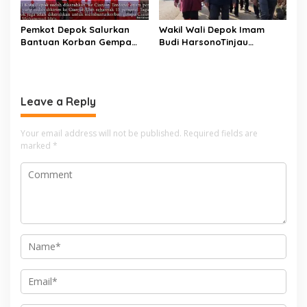
Pemkot Depok Salurkan
Wakil Wali Depok Imam
Bantuan Korban Gempa
Budi HarsonoTinjau
Cianjur melalui D’SabR
Pembangunan Underpass
Leave a Reply
Your email address will not be published.
Required fields are
marked
*