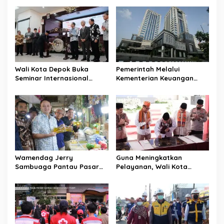
a
v
i
g
a
Wali Kota Depok Buka
Pemerintah Melalui
t
Seminar Internasional
Kementerian Keuangan
Regional-CES Nasional
Targetkan Efisiensi NLE
i
Workshop 2023
Mencapai 60-80 Persen
o
n
Wamendag Jerry
Guna Meningkatkan
Sambuaga Pantau Pasar
Pelayanan, Wali Kota
Raya Padang,
Depok Mohammad Idris
Ketersediaan Bapok Aman
Resmikan Rehabilitasi 11
dan Harga Terkendali
Kantor Pemerintahan