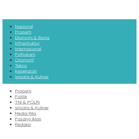
Nasional
Properti
Ekonomi & Bisnis
Infrastruktur
Internasional
Polhukam
Otomotif
Tekno
Kesehatan
Wisata & Kuliner
Properti
Politik
TNI & POLRI
Wisata & Kuliner
Media Rilis
Pasang Iklan
Redaksi