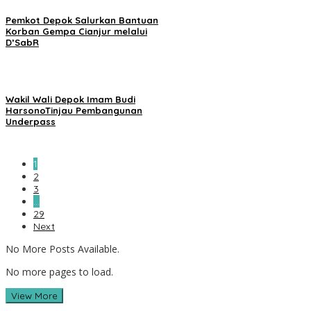
Pemkot Depok Salurkan Bantuan
Korban Gempa Cianjur melalui
D’SabR
Wakil Wali Depok Imam Budi
HarsonoTinjau Pembangunan
Underpass
1
2
3
…
29
Next
No More Posts Available.
No more pages to load.
View More