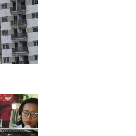
ng
ek