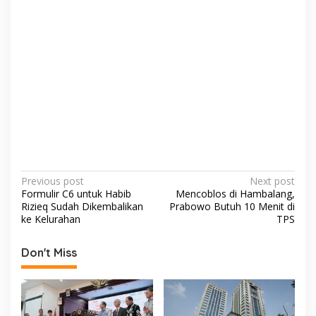
P
Previous post
Next post
Formulir C6 untuk Habib
Mencoblos di Hambalang,
o
Rizieq Sudah Dikembalikan
Prabowo Butuh 10 Menit di
s
ke Kelurahan
TPS
t
Don't Miss
n
a
v