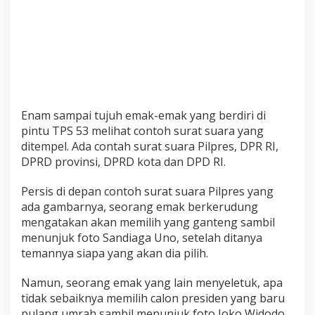
u
l
a
n
g
U
m
r
a
Enam sampai tujuh emak-emak yang berdiri di
h
pintu TPS 53 melihat contoh surat suara yang
?
ditempel. Ada contah surat suara Pilpres, DPR RI,
DPRD provinsi, DPRD kota dan DPD RI.
Persis di depan contoh surat suara Pilpres yang
ada gambarnya, seorang emak berkerudung
mengatakan akan memilih yang ganteng sambil
menunjuk foto Sandiaga Uno, setelah ditanya
temannya siapa yang akan dia pilih.
Namun, seorang emak yang lain menyeletuk, apa
tidak sebaiknya memilih calon presiden yang baru
pulang umrah sambil menunjuk foto Joko Widodo.