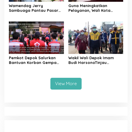
Wamendag Jerry
Guna Meningkatkan
Sambuaga Pantau Pasar
Pelayanan, Wali Kota
Raya Padang,
Depok Mohammad Idris
Ketersediaan Bapok Aman
Resmikan Rehabilitasi 11
dan Harga Terkendali
Kantor Pemerintahan
Pemkot Depok Salurkan
Wakil Wali Depok Imam
Bantuan Korban Gempa
Budi HarsonoTinjau
Cianjur melalui D’SabR
Pembangunan Underpass
View More