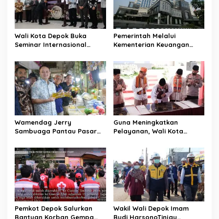
i
g
a
Wali Kota Depok Buka
Pemerintah Melalui
t
Seminar Internasional
Kementerian Keuangan
Regional-CES Nasional
Targetkan Efisiensi NLE
i
Workshop 2023
Mencapai 60-80 Persen
o
n
Wamendag Jerry
Guna Meningkatkan
Sambuaga Pantau Pasar
Pelayanan, Wali Kota
Raya Padang,
Depok Mohammad Idris
Ketersediaan Bapok Aman
Resmikan Rehabilitasi 11
dan Harga Terkendali
Kantor Pemerintahan
Pemkot Depok Salurkan
Wakil Wali Depok Imam
Bantuan Korban Gempa
Budi HarsonoTinjau