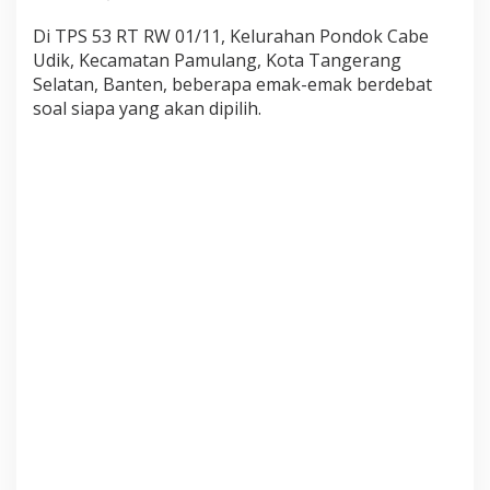
t
,
Di TPS 53 RT RW 01/11, Kelurahan Pondok Cabe
P
Udik, Kecamatan Pamulang, Kota Tangerang
i
Selatan, Banten, beberapa emak-emak berdebat
l
soal siapa yang akan dipilih.
i
h
S
i
G
a
n
t
e
n
g
a
t
a
u
y
a
n
g
P