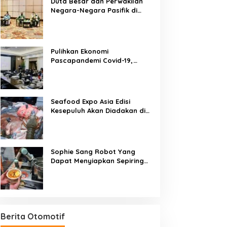
Duta Besar dan Perwakilan
Negara-Negara Pasifik di
Jakarta Sambut
Penyelenggaraan Pacific
Exposition 2021
Pulihkan Ekonomi
Pascapandemi Covid-19,
Pertemuan Pemimpin ASEAN
dan ASEAN-BAC Dukung
Penguatan Ekonomi Digital
Seafood Expo Asia Edisi
Kesepuluh Akan Diadakan di
Singapura, 18-20 November
2020
Sophie Sang Robot Yang
Dapat Menyiapkan Sepiring
Besar Laksa Mie Khas
Singapura Dalam Waktu 45
Detik
Berita Otomotif