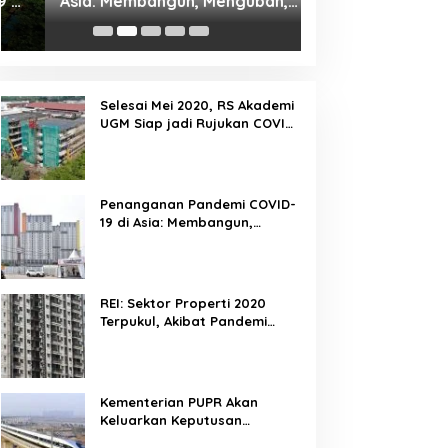
Asia: Membangun, Mengubah,
Terpukul, Akibat
Memfasilitasi Dan Mengelola
Yang Terus Meni
Ruang
Selesai Mei 2020, RS Akademi
UGM Siap jadi Rujukan COVID-
19 di Yogyakarta
Penanganan Pandemi COVID-
19 di Asia: Membangun,
Mengubah, Memfasilitasi Dan
Mengelola Ruang
REI: Sektor Properti 2020
Terpukul, Akibat Pandemi
Covid 19 Yang Terus
Meningkat
Kementerian PUPR Akan
Keluarkan Keputusan
Kelanjutan Proyek Kereta