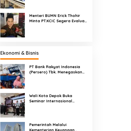
Cepat Jakarta-Bandung
ku
Pekan Ini
Menteri BUMN Erick Thohir
Minta PT.KCIC Segera Evaluasi
Proyek Kereta Cepat
Jakarta-Bandung
Ekonomi & Bisnis
PT Bank Rakyat Indonesia
(Persero) Tbk. Menegaskan
Belum Akan Melakukan Revisi
Rencana Bisnis Bank (RBB) Di
Tahun 2026
Wali Kota Depok Buka
Seminar Internasional
Regional-CES Nasional
Workshop 2023
Pemerintah Melalui
Kementerian Keuangan