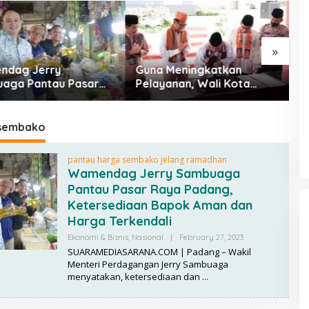
»
dag Jerry
Guna Meningkatkan
P
ga Pantau Pasar
Pelayanan, Wali Kota
B
adang,
Depok Mohammad Idris
C
ediaan Bapok Aman
Resmikan Rehabilitasi 11
rga Terkendali
Kantor Pemerintahan
sembako
pantau harga sembako jelang ramadhan
Wamendag Jerry Sambuaga
Pantau Pasar Raya Padang,
Ketersediaan Bapok Aman dan
Harga Terkendali
Ekonomi & Bisnis
,
Nasional
|
February 27, 2023
B
Y
SUARAMEDIASARANA.COM | Padang – Wakil
R
Menteri Perdagangan Jerry Sambuaga
E
menyatakan, ketersediaan dan
D
A
Selesai Mei 2020, RS Akademi
K
S