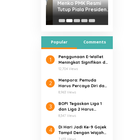
 Tegaskan Liga 1
Menko PMK Resmi
Menpora: 
Liga 2 Harus
Tutup Piala Presiden
Harus Perc
hi Verifikasi
2019
dan Optimi
t
Popular
Comments
Penggunaan E-Wallet
1
Meningkat Signifikan di
Tengah Pandemi Covid-
12,704 Views
19
Menpora: Pemuda
2
Harus Percaya Diri dan
Optimistis
8,963 Views
BOPI Tegaskan Liga 1
3
dan Liga 2 Harus
Penuhi Verifikasi Ketat
8,347 Views
Di Hari Jadi Ke-9 Gojek
4
Tampil Dengan Wajah
Baru “SOLV”
7,633 Views