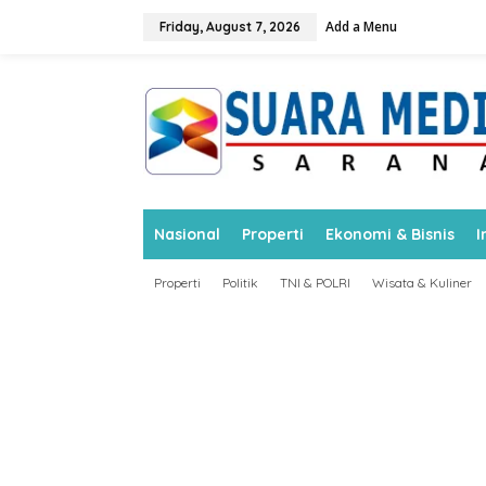
S
Add a Menu
k
Friday, August 7, 2026
i
p
t
o
c
o
n
t
e
n
Nasional
Properti
Ekonomi & Bisnis
I
t
Properti
Politik
TNI & POLRI
Wisata & Kuliner