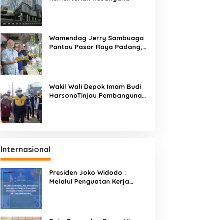
Targetkan Efisiensi NLE
Mencapai 60-80 Persen
Wamendag Jerry Sambuaga
Pantau Pasar Raya Padang,
Ketersediaan Bapok Aman
dan Harga Terkendali
Wakil Wali Depok Imam Budi
HarsonoTinjau Pembangunan
Underpass
Internasional
Presiden Joko Widodo :
Melalui Penguatan Kerja
Sama BIMP-EAGA Menjadi
Kunci Pemulihan Ekonomi