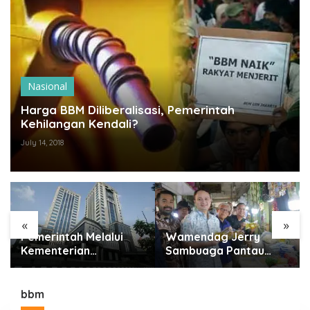
Nasional
Harga BBM Diliberalisasi, Pemerintah
Kehilangan Kendali?
July 14, 2018
«
»
Pemerintah Melalui
Wamendag Jerry
Kementerian
Sambuaga Pantau
Keuangan Targetkan
Pasar Raya Padang,
Efisiensi NLE Mencapai
Ketersediaan Bapok
60-80 Persen
Aman dan Harga
bbm
Terkendali