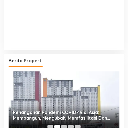
Berita Properti
Penanganan Pandemi COVID-19 di Asia:
R
Membangun, Mengubah, Memfasilitasi Dan
P
Mengelola Ruang