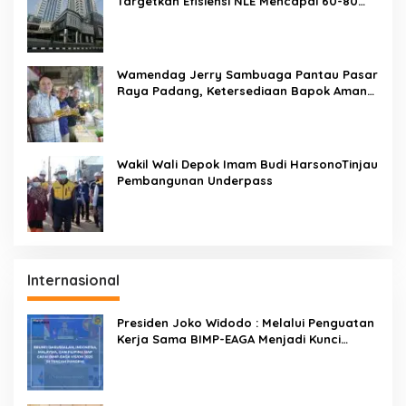
Targetkan Efisiensi NLE Mencapai 60-80
Persen
Wamendag Jerry Sambuaga Pantau Pasar
Raya Padang, Ketersediaan Bapok Aman
dan Harga Terkendali
Wakil Wali Depok Imam Budi HarsonoTinjau
Pembangunan Underpass
Internasional
Presiden Joko Widodo : Melalui Penguatan
Kerja Sama BIMP-EAGA Menjadi Kunci
Pemulihan Ekonomi