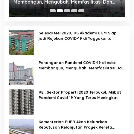
Membangun, Mengubah, Memfasilitasi Dan
P
Mengelola Ruang
Selesai Mei 2020, RS Akademi UGM Siap
jadi Rujukan COVID-19 di Yogyakarta
Penanganan Pandemi COVID-19 di Asia:
Membangun, Mengubah, Memfasilitasi Dan
Mengelola Ruang
REI: Sektor Properti 2020 Terpukul, Akibat
Pandemi Covid 19 Yang Terus Meningkat
Kementerian PUPR Akan Keluarkan
Keputusan Kelanjutan Proyek Kereta
Cepat Jakarta-Bandung Pekan Ini