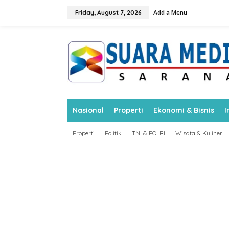
S
Add a Menu
k
Friday, August 7, 2026
i
p
t
o
c
o
n
t
e
n
Nasional
Properti
Ekonomi & Bisnis
I
t
Properti
Politik
TNI & POLRI
Wisata & Kuliner