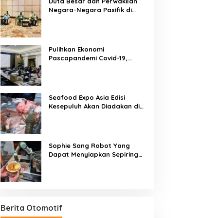
Duta Besar dan Perwakilan
Negara-Negara Pasifik di
Jakarta Sambut
Penyelenggaraan Pacific
Exposition 2021
Pulihkan Ekonomi
Pascapandemi Covid-19,
Pertemuan Pemimpin ASEAN
dan ASEAN-BAC Dukung
Penguatan Ekonomi Digital
Seafood Expo Asia Edisi
Kesepuluh Akan Diadakan di
Singapura, 18-20 November
2020
Sophie Sang Robot Yang
Dapat Menyiapkan Sepiring
Besar Laksa Mie Khas
Singapura Dalam Waktu 45
Detik
Berita Otomotif