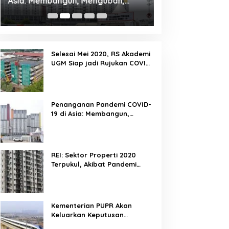
Asia: Membangun, Mengubah,
Terpukul, Akibat
Memfasilitasi Dan Mengelola
Yang Terus Meni
Ruang
Selesai Mei 2020, RS Akademi
UGM Siap jadi Rujukan COVID-
19 di Yogyakarta
Penanganan Pandemi COVID-
19 di Asia: Membangun,
Mengubah, Memfasilitasi Dan
Mengelola Ruang
REI: Sektor Properti 2020
Terpukul, Akibat Pandemi
Covid 19 Yang Terus
Meningkat
Kementerian PUPR Akan
Keluarkan Keputusan
Kelanjutan Proyek Kereta