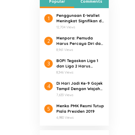
Popular
Comments
Penggunaan E-Wallet
1
Meningkat Signifikan di
Tengah Pandemi Covid-
12,704 Views
19
Menpora: Pemuda
2
Harus Percaya Diri dan
Optimistis
8,961 Views
BOPI Tegaskan Liga 1
3
dan Liga 2 Harus
Penuhi Verifikasi Ketat
8,346 Views
Di Hari Jadi Ke-9 Gojek
4
Tampil Dengan Wajah
Baru “SOLV”
7,633 Views
Menko PMK Resmi Tutup
5
Piala Presiden 2019
6,980 Views