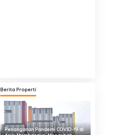
Berita Properti
ku
Penanganan Pandemi COVID-19 di
REI: Sektor Prop