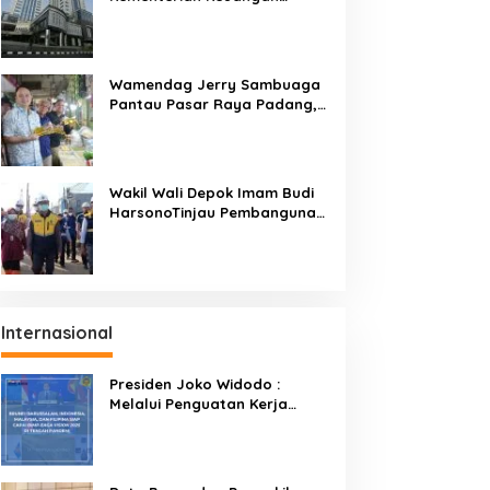
Targetkan Efisiensi NLE
Mencapai 60-80 Persen
Wamendag Jerry Sambuaga
Pantau Pasar Raya Padang,
Ketersediaan Bapok Aman
dan Harga Terkendali
Wakil Wali Depok Imam Budi
HarsonoTinjau Pembangunan
Underpass
Internasional
Presiden Joko Widodo :
Melalui Penguatan Kerja
Sama BIMP-EAGA Menjadi
Kunci Pemulihan Ekonomi