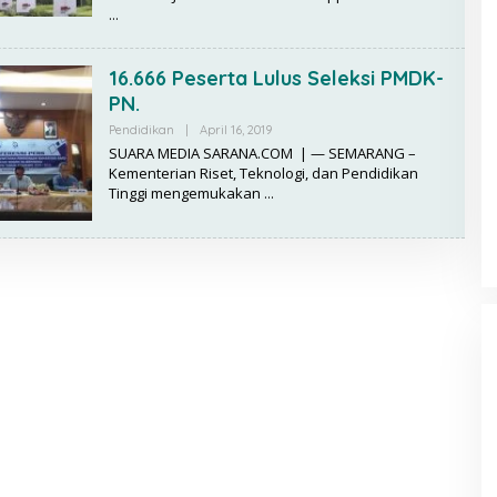
D
A
K
S
16.666 Peserta Lulus Seleksi PMDK-
I
PN.
Pendidikan
|
April 16, 2019
B
Y
SUARA MEDIA SARANA.COM | — SEMARANG –
R
Kementerian Riset, Teknologi, dan Pendidikan
E
Tinggi mengemukakan
D
A
K
S
I
Pemuda
Saat Bepe
Jersey Persija La
aya Diri
Kehilangan Medali
Keras Usai Juara
stis
Juara Piala Presiden
Piala Presiden
Selesai Mei 2020, RS Akademi