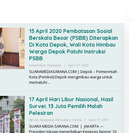
15 April 2020 Pembatasan Sosial
Berskala Besar (PSBB) Diterapkan
Di Kota Depok, Wali Kota Himbau
Warga Depok Patuhi Instruksi
PSBB
Kesehatan
,
Nasional
|
April 27, 2020
B
Y
SUARAMEDIASARANA.COM | Depok – Pemerintah
R
Kota (Pemkot) Depok mengimbau warga untuk
E
mematuhi
D
A
K
S
17 April Hari Libur Nasional, Hasil
I
Survei: 13 Juta Pemilih Malah
Pelesiran
Berita
,
Nasional
,
Polhukam
,
Politik
|
April 17, 2019
B
Y
SUARA MEDIA SARANA.COM | JAKARTA —
R
Presiden Jokowi menerbitkan Keppres Nomor 10
E