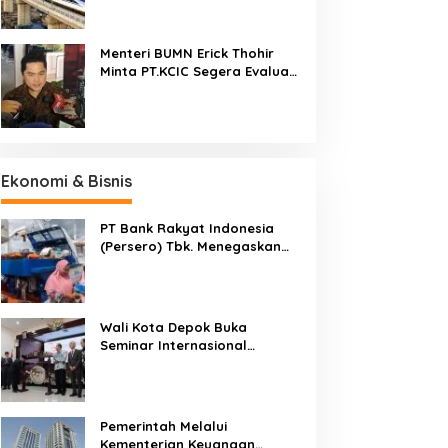
Cepat Jakarta-Bandung
Pekan Ini
Menteri BUMN Erick Thohir
Minta PT.KCIC Segera Evaluasi
Proyek Kereta Cepat
Jakarta-Bandung
Ekonomi & Bisnis
PT Bank Rakyat Indonesia
(Persero) Tbk. Menegaskan
Belum Akan Melakukan Revisi
Rencana Bisnis Bank (RBB) Di
Tahun 2026
Wali Kota Depok Buka
Seminar Internasional
Regional-CES Nasional
Workshop 2023
Pemerintah Melalui
Kementerian Keuangan